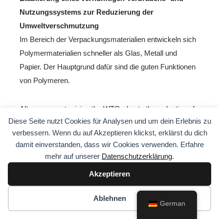
Nutzungssystems zur Reduzierung der
Umweltverschmutzung
Im Bereich der Verpackungsmaterialien entwickeln sich
Polymermaterialien schneller als Glas, Metall und
Papier. Der Hauptgrund dafür sind die guten Funktionen
von Polymeren.
After my country joins the WTO, due to the reduction of
Diese Seite nutzt Cookies für Analysen und um dein Erlebnis zu
tariffs, the import tax on plastic resins will drop by 60%,
verbessern. Wenn du auf Akzeptieren klickst, erklärst du dich
and my country’s plastic packaging industry will have
damit einverstanden, dass wir Cookies verwenden. Erfahre
greater room for development . According to reports , the
mehr auf unserer
Datenschutzerklärung
.
annual growth rate of paper containers in the United
Akzeptieren
States in the past five years was 3.2%, the annual
growth rate of metal containers was 2.5%, the annual
Ablehnen
German
growth rate of glass containers was 0.5%, and the
annual growth rate of Kunststoffbehälter was 5.5%. Food