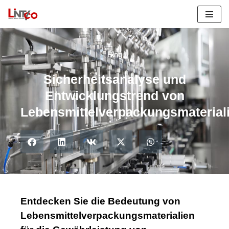
Zum
Inhalt
springen
Blog
Sicherheitsanalyse und
Entwicklungstrend von
Lebensmittelverpackungsmaterial
Entdecken Sie die Bedeutung von
Lebensmittelverpackungsmaterialien