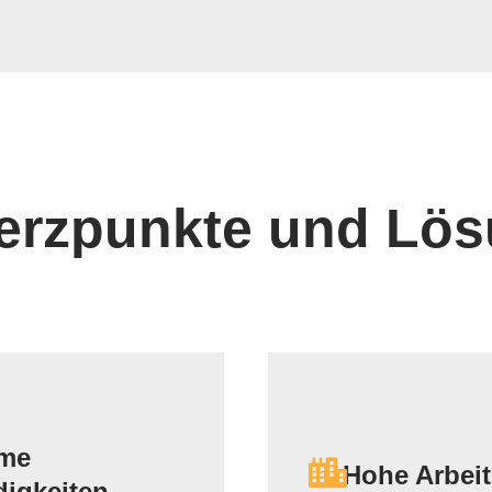
rzpunkte und Lö
ame
Hohe Arbei
igkeiten