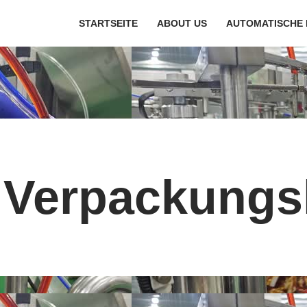
STARTSEITE
ABOUT US
AUTOMATISCHE 
IDE VERPACKUNGSLÖSUNG
PACKUNGSLÖSUNG FÜR DIE TÜRKEI
HHALTIGE VERPACKUNGSLÖSUNGEN
PACKUNGSLÖSUNG FÜR FLÜSSIGKEITEN
 Verpackungs
VERVERPACKUNGSLÖSUNG