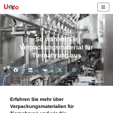
Zum
Inhalt
springen
Blog
So wählen Sie
Verpackungsmaterial für
Tiernahrung aus
Erfahren Sie mehr über
Verpackungsmaterialien für