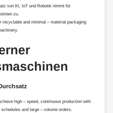
satz von KI, IoT und Robotik nimmt für
slinien zu.
r recyclable and minimal – material packaging
machinery.
erner
smaschinen
 Durchsatz
hieve high – speed, continuous production with
y schedules and large – volume orders.