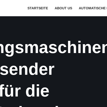
STARTSEITE
ABOUT US
AUTOMATISCHE 
IDE VERPACKUNGSLÖSUNG
PACKUNGSLÖSUNG FÜR DIE TÜRKEI
ngsmaschine
HHALTIGE VERPACKUNGSLÖSUNGEN
PACKUNGSLÖSUNG FÜR FLÜSSIGKEITEN
ssender
VERVERPACKUNGSLÖSUNG
für die