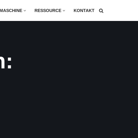
MASCHINE
RESSOURCE
KONTAKT
AUSGUSSBEUTEL
RÜCKENSIEGELBEUTEL
n:
BLOCKBODENBEUTEL
QUAL-SIEGELBEUTEL
KISSENBEUTEL
3-SEITEN-SIEGELBEUTEL
4-SEITEN-SIEGELBEUTEL
DOY-BEUTEL